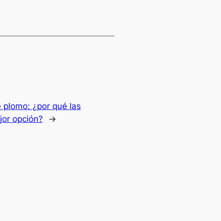
 plomo: ¿por qué las
ejor opción?
→