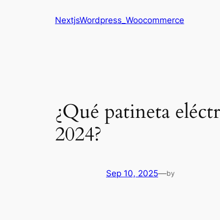
Saltar
NextjsWordpress_Woocommerce
al
contenido
¿Qué patineta eléctr
2024?
Sep 10, 2025
—
by