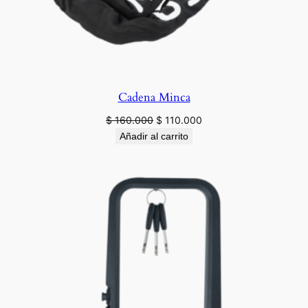
Cadena Minca
Original
Current
$
160.000
$
110.000
price
price
Añadir al carrito
was:
is:
$ 160.000.
$ 110.000.