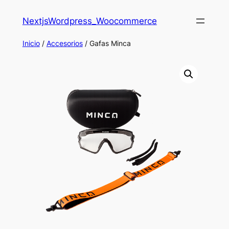
Saltar
NextjsWordpress_Woocommerce
al
contenido
Inicio
/
Accesorios
/ Gafas‎ Minca