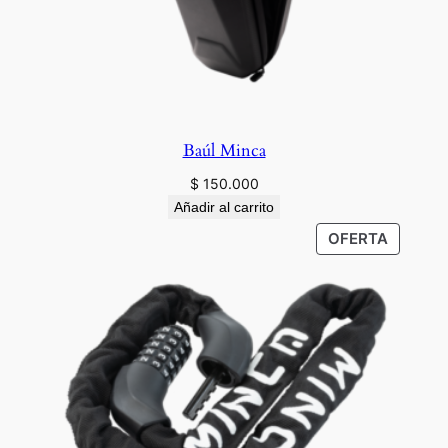
Baúl Minca
$
150.000
Añadir al carrito
PRODU
OFERTA
EN
OFERTA