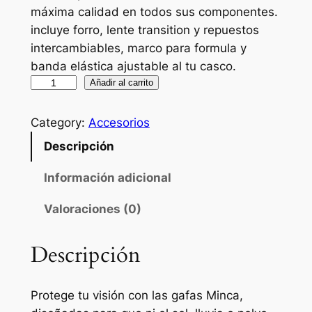
máxima calidad en todos sus componentes.
incluye forro, lente transition y repuestos
intercambiables, marco para formula y
banda elástica ajustable al tu casco.
G
Añadir al carrito
a
f
Category:
Accesorios
a
Descripción
s
Información adicional
M
Valoraciones (0)
i
n
c
Descripción
a
c
Protege tu visión con las gafas Minca,
a