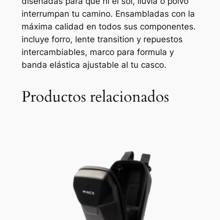
diseñadas para que ni el sol, lluvia o polvo
n
interrumpan tu camino. Ensambladas con la
t
máxima calidad en todos sus componentes.
i
incluye forro, lente transition y repuestos
d
intercambiables, marco para formula y
a
banda elástica ajustable al tu casco.
d
Productos relacionados