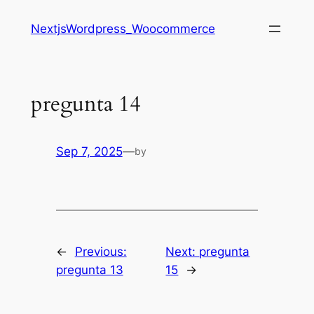
Saltar
NextjsWordpress_Woocommerce
al
contenido
pregunta 14
Sep 7, 2025
—
by
←
Previous:
Next:
pregunta
pregunta 13
15
→